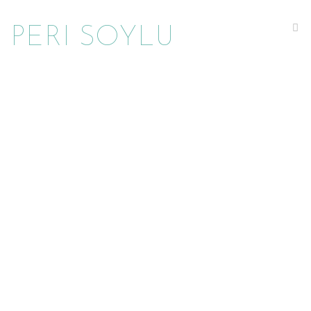
Na
PERI SOYLU