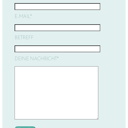
E-MAIL*
BETREFF
DEINE NACHRICHT*
Bitte lasse die