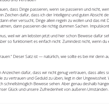
rauen, dass Dinge passieren, wenn sie passieren und nicht, we
 Zeichen dafür, dass ich der Intelligenz und guten Absicht des
in dann eher versucht, Dinge allein regeln zu wollen und das mi
atmen, dann passieren die richtig dummen Sachen. Impulskontrol
smus, weil wir am liebsten jetzt und hier schon Beweise dafür se
Aber so funktioniert es einfach nicht. Zumindest nicht, wenn du e
rtrauen.“ Dieser Satz ist — natürlich, wie sollte es bei mir denn
in Anzeichen dafür, dass wir nicht genug vertrauen, dass alles
 zu vertrauen und Geduld zu üben, liegt in der Ungewissheit.
och schnellstmöglich Beweise sehen. Aber genau deshalb hänge
ser Glück und unsere Zufriedenheit von äußeren Umständen ab