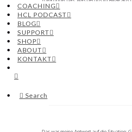
COACHING
gütige Lehrerin, die dich sanft immer wieder
HCL PODCAST
Letzten Mittwoch hatte ich schon wieder di
BLOG
mit einer bestimmten Situation umgehe. Al
SUPPORT
Frage erhalte. Ich war zwar offen für ein
nicht. Beides ist gut. Zu lieben was ist. Da
SHOP
ABOUT
Da lag ich nun in der Yogastunde im Shavas
plötzlich dieser Satz in den Sinn kam:
KONTAKT
„Geduld ist natürlich für diejenigen, die ver
WARUM WIR KEINE GEDULD UND KEIN
Search
Das war meine Antwort auf die Situation: 