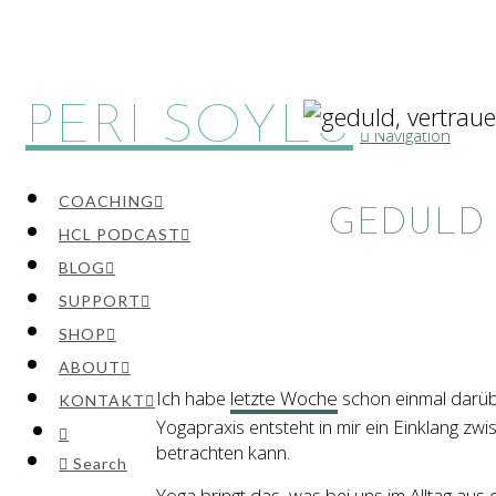
PERI SOYLU
Navigation
COACHING
GEDULD 
HCL PODCAST
BLOG
SUPPORT
SHOP
ABOUT
Ich habe
letzte Woche
schon einmal darübe
KONTAKT
Yogapraxis entsteht in mir ein Einklang zw
betrachten kann.
Search
Yoga bringt das, was bei uns im Alltag aus