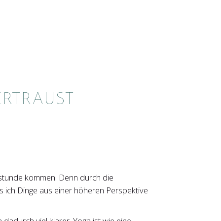
ERTRAUST
gastunde kommen. Denn durch die
ss ich Dinge aus einer höheren Perspektive
adurch viel klarer. Yoga ist wie eine