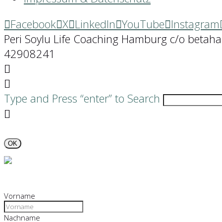
Facebook
X
LinkedIn
YouTube
Instagram
Peri Soylu Life Coaching Hamburg c/o betah
42908241
Type and Press “enter” to Search
OK
Vorname
Nachname