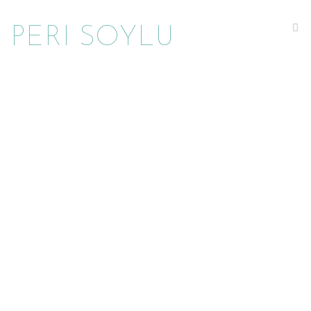
Na
PERI SOYLU