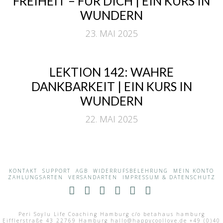
FREIHEIT – FÜR DICH | EIN KURS IN
WUNDERN
23. MAI 2025
LEKTION 142: WAHRE
DANKBARKEIT | EIN KURS IN
WUNDERN
22. MAI 2025
KONTAKT
SUPPORT
AGB
WIDERRUFSBELEHRUNG
MEIN KONTO
ZAHLUNGSARTEN
VERSANDARTEN
IMPRESSUM & DATENSCHUTZ
Facebook
X
LinkedIn
YouTube
Instagram
RSS
Peri Soylu Life Coaching Hamburg c/o betahaus hamburg
Eifflerstraße 43 22769 Hamburg hallo@happycoollove.de +49 (0)40