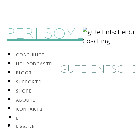
PERI SOYLU
Navigation
COACHING
HCL PODCAST
GUTE ENTSCH
BLOG
SUPPORT
SHOP
ABOUT
KONTAKT
Search