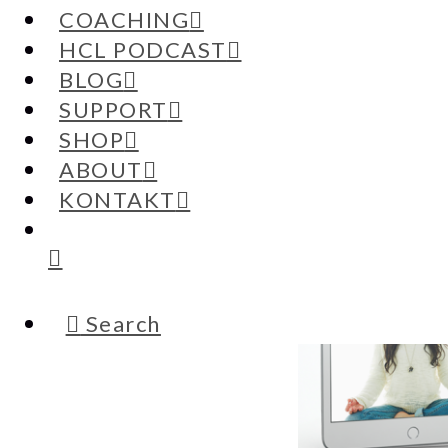
COACHING
Meditation ist nicht kompliziert, versp
HCL PODCAST
BLOG
SUPPORT
SHOP
ABOUT
KONTAKT
Search