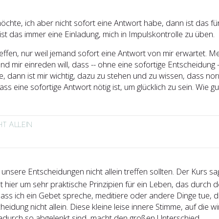
öchte, ich aber nicht sofort eine Antwort habe, dann ist das fü
st das immer eine Einladung, mich in Impulskontrolle zu üben.
effen, nur weil jemand sofort eine Antwort von mir erwartet. M
nd mir einreden will, dass -- ohne eine sofortige Entscheidung
e, dann ist mir wichtig, dazu zu stehen und zu wissen, dass no
 eine sofortige Antwort nötig ist, um glücklich zu sein. Wie gut
HT ALLEIN
r unsere Entscheidungen nicht allein treffen sollten. Der Kurs
hier um sehr praktische Prinzipien für ein Leben, das durch d
ass ich ein Gebet spreche, meditiere oder andere Dinge tue, d
heidung nicht allein. Diese kleine leise innere Stimme, auf die w
 dadurch so abgelenkt sind, macht den großen Unterschied.