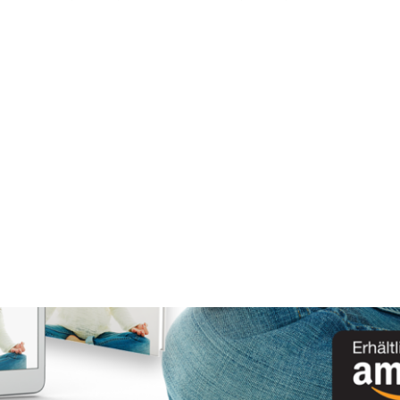
rochen. Alles, was du für deinen sanften Einstieg in die Meditat
Book. Jetzt auf Amazon.