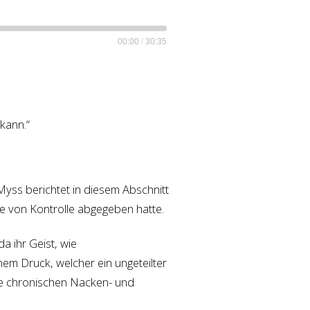
00:00
/
30:35
 kann.“
Myss berichtet in diesem Abschnitt
ee von Kontrolle abgegeben hatte.
a ihr Geist, wie
nem Druck, welcher ein ungeteilter
wie chronischen Nacken- und