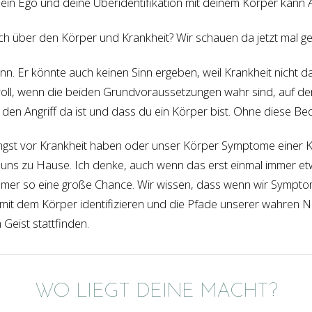
ein Ego und deine Überidentifikation mit deinem Körper kann An
ch über den Körper und Krankheit? Wir schauen da jetzt mal g
nn. Er könnte auch keinen Sinn ergeben, weil Krankheit nicht da
voll, wenn die beiden Grundvoraussetzungen wahr sind, auf d
 den Angriff da ist und dass du ein Körper bist. Ohne diese Be
ngst vor Krankheit haben oder unser Körper Symptome einer Kra
ns zu Hause. Ich denke, auch wenn das erst einmal immer etwa
immer so eine große Chance. Wir wissen, dass wenn wir Symp
 mit dem Körper identifizieren und die Pfade unserer wahren N
Geist stattfinden.
WO LIEGT DEINE MACHT?