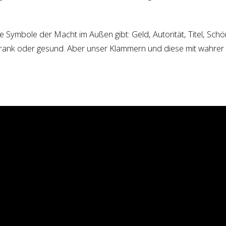
ymbole der Macht im Außen gibt: Geld, Autorität, Titel, Schönh
 krank oder gesund. Aber unser Klammern und diese mit wahre