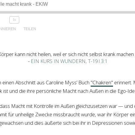
lle macht krank - EKIW
1x
NNIEREN
TEILEN
örper kann nicht heilen, weil er sich nicht selbst krank machen
-
EIN KURS IN WUNDERN, T-19.I.3:1
n einen Abschnitt aus Caroline Myss’ Buch
"Chakren"
erinnert. 
ak ist und die ihre persönliche Macht nach Außen in die Ego-Id
 dass Macht mit Kontrolle im Außen gleichzusetzen war — und d
mit für unheilige Zwecke missbraucht wurde, war ihr Körper ei
t gewachsen und dies äußerte sich bei ihr in Depressionen so