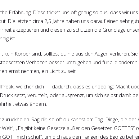
he Erfahrung. Diese trickst uns oft genug so aus, dass wir u
tut. Die letzten circa 2,5 Jahre haben uns darauf einen sehr g
ahrheit akzeptieren und diesen zu schützen die Grundlage unse
nig ist.
 kein Körper sind, solltest du nie aus den Augen verlieren. Sie 
gstbesetzten Verhalten besser umzugehen und für alle anderen
n ernst nehmen, ein Licht zu sein.
rollfreak, welcher dich — dadurch, dass es unbedingt Macht übe
er Druck setzt, verurteilt, oder ausgrenzt, um sich selbst damit
Wahrheit etwas ändern.
 zurückholen. Sag dir, so oft du kannst am Tag, Dinge, die der 
der Welt“, „Es gibt keine Gesetze außer den Gesetzen GOTTES“ o
 wie GOTT mich schuf“, um dich aus den Fängen des Ego zu befrei