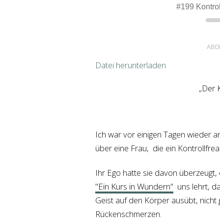
#199 Kontro
Play
Episode
ABO
Datei herunterladen
TEILEN
„Der K
RSS FEED
LINK
EMBED
Ich war vor einigen Tagen wieder a
über eine Frau, die ein Kontrollfre
Ihr Ego hatte sie davon überzeugt,
"Ein Kurs in Wundern"
uns lehrt, da
Geist auf den Körper ausübt, nich
Rückenschmerzen.