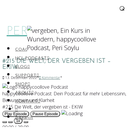
×
PERI SOYLU
Navigation
COACHING
HCL PODCAST
#215 DIE WELT, DER VERGEBEN IST –
BLOG
EKIW
SUPPORT
13. Dezember 2022
Kommentar
SHOP
ABOUT
happycoollove Podcast: Dein Podcast für mehr Lebenssinn,
Bewusstsein und Klarheit
KONTAKT
#215 Die Welt, der vergeben ist - EKIW
Play Episode
Pause Episode
Search
1x
00:00
/
38:08