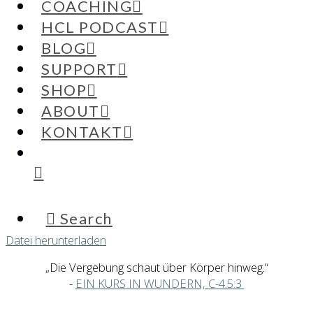
COACHING
Abonnieren
Teilen
HCL PODCAST
RSS Feed
BLOG
SUPPORT
SHOP
ABOUT
Teilen
Link
KONTAKT
Embed
Search
Datei herunterladen
„Die Vergebung schaut über Körper hinweg.“
-
EIN KURS IN WUNDERN, C-4.5:3