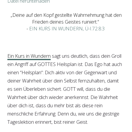
Datei herunterladen
TEILEN
RSS FEED
„Deine auf den Kopf gestellte Wahrnehmung hat den
Frieden deines Geistes ruiniert.“
LINK
-
EIN KURS IN WUNDERN, Ü-I.72.8:3
EMBED
Ein Kurs in Wundern
sagt uns deutlich, dass dein Groll
ein Angriff auf GOTTES Heilsplan ist. Das Ego hat auch
einen “Heilsplan“: Dich aktiv von der Gegenwart und
deiner Wahrheit über dein Selbst fernzuhalten, damit
es sein Überleben sichert. GOTT will, dass du die
Wahrheit über dich wieder anerkennst. Die Wahrheit
über dich ist, dass du mehr bist als diese rein
menschliche Erfahrung. Denn du, wie uns die gestrige
Tageslektion erinnert, bist reiner Geist.