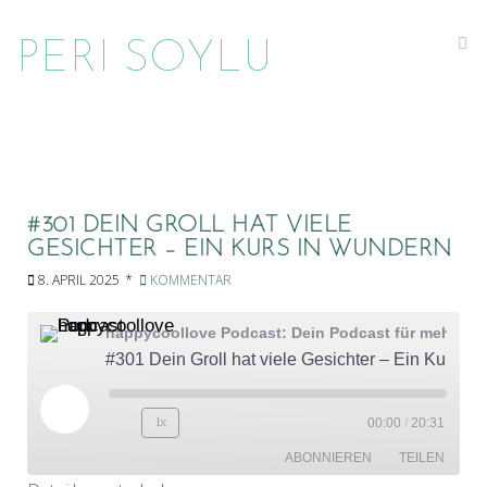
Na
PERI SOYLU
#301 DEIN GROLL HAT VIELE
GESICHTER – EIN KURS IN WUNDERN
8. APRIL 2025
KOMMENTAR
happycoollove Podcast: Dein Podcast für mehr Lebenssinn, Bewusstsein und Klarheit
#301 Dein Groll hat viele Gesichter – Ein Kurs in Wundern
Play
1x
00:00
/
20:31
Episode
ABONNIEREN
TEILEN