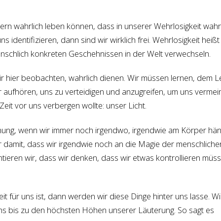
rn wahrlich leben können, dass in unserer Wehrlosigkeit wahre 
ns identifizieren, dann sind wir wirklich frei. Wehrlosigkeit heiß
schlich konkreten Geschehnissen in der Welt verwechseln.
wir hier beobachten, wahrlich dienen. Wir müssen lernen, dem
 aufhören, uns zu verteidigen und anzugreifen, um uns vermeint
eit vor uns verbergen wollte: unser Licht.
rdnung, wenn wir immer noch irgendwo, irgendwie am Körper hä
 damit, dass wir irgendwie noch an die Magie der menschlich
ieren wir, dass wir denken, dass wir etwas kontrollieren müs
it für uns ist, dann werden wir diese Dinge hinter uns lasse. 
 uns bis zu den höchsten Höhen unserer Läuterung. So sagt es