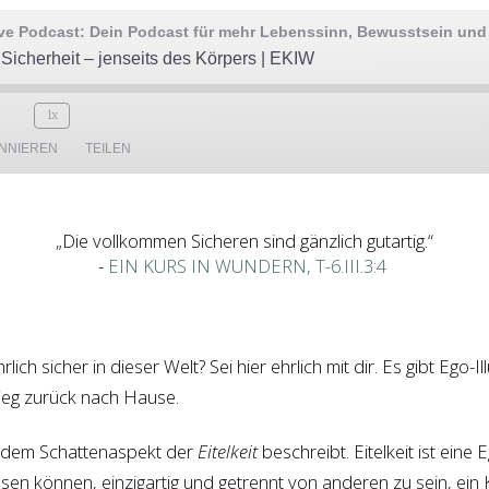
e Podcast: Dein Podcast für mehr Lebenssinn, Bewusstsein und 
Sicherheit – jenseits des Körpers | EKIW
1x
NNIEREN
TEILEN
„Die vollkommen Sicheren sind gänzlich gutartig.“
-
EIN KURS IN WUNDERN, T-6.III.3:4
ich sicher in dieser Welt? Sei hier ehrlich mit dir. Es gibt Ego-I
eg zurück nach Hause.
 dem Schattenaspekt der
Eitelkeit
beschreibt. Eitelkeit ist eine 
ssen können, einzigartig und getrennt von anderen zu sein, ein K