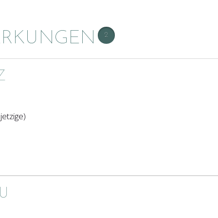
ERKUNGEN
2
Z
jetzige)
LU